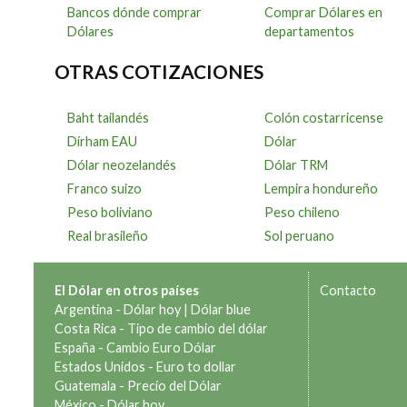
Bancos dónde comprar
Comprar Dólares en
Dólares
departamentos
OTRAS COTIZACIONES
Baht tailandés
Colón costarricense
Dírham EAU
Dólar
Dólar neozelandés
Dólar TRM
Franco suizo
Lempira hondureño
Peso boliviano
Peso chileno
Real brasileño
Sol peruano
El Dólar en otros países
Contacto
Argentina -
Dólar hoy
|
Dólar blue
Costa Rica -
Tipo de cambio del dólar
España -
Cambio Euro Dólar
Estados Unidos -
Euro to dollar
Guatemala -
Precio del Dólar
México -
Dólar hoy