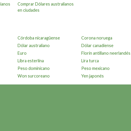
lianos
Comprar Dólares australianos
en ciudades
Córdoba nicaragüense
Corona noruega
Dólar australiano
Dólar canadiense
Euro
Florín antillano neerlandés
Libra esterlina
Lira turca
Peso dominicano
Peso mexicano
Won surcoreano
Yen japonés