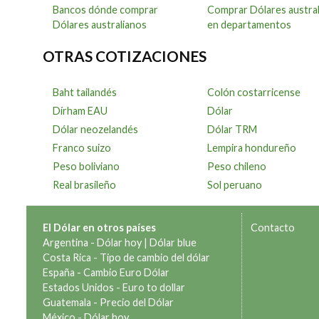
Bancos dónde comprar
Comprar Dólares austra
Dólares australianos
en departamentos
OTRAS COTIZACIONES
Baht tailandés
Colón costarricense
Dírham EAU
Dólar
Dólar neozelandés
Dólar TRM
Franco suizo
Lempira hondureño
Peso boliviano
Peso chileno
Real brasileño
Sol peruano
El Dólar en otros países
Contacto
Argentina -
Dólar hoy
|
Dólar blue
Costa Rica -
Tipo de cambio del dólar
España -
Cambio Euro Dólar
Estados Unidos -
Euro to dollar
Guatemala -
Precio del Dólar
México -
Dólar hoy