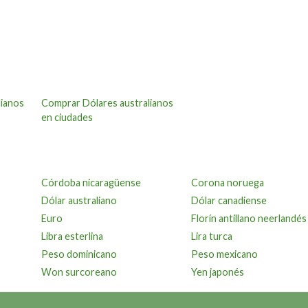
lianos
Comprar Dólares australianos
en ciudades
Córdoba nicaragüense
Corona noruega
Dólar australiano
Dólar canadiense
Euro
Florín antillano neerlandés
Libra esterlina
Lira turca
Peso dominicano
Peso mexicano
Won surcoreano
Yen japonés